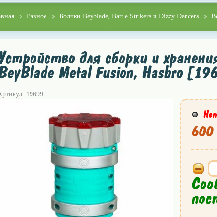
авная
Разное
Волчки Beyblade, Battle Strikers и Dizzy Dancers
B
Устройство для сборки и хранения
BeyBlade Metal Fusion, Hasbro [19
Артикул: 19699
Нет
600 
Соо
пос