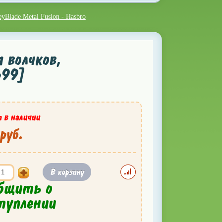
eyBlade Metal Fusion - Hasbro
 волчков,
699]
 в наличии
руб.
В корзину
бщить о
туплении