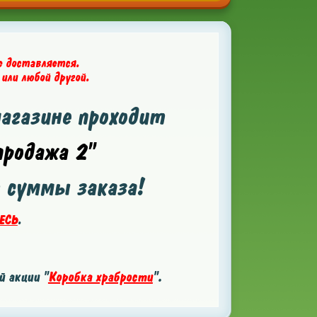
е доставляется.
 или любой другой.
магазине проходит
родажа 2"
т суммы заказа!
ЕСЬ
.
 акции "
Коробка храбрости
".