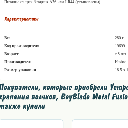
Питание от трех батареек A76 или LR44 (установлены).
Характеристики
Вес
280 г
Код производителя
19699
Возраст
с 8 лет
Производитель
Hasbro
Размер упаковки
18.5 x 
Покупатели, которые приобрели Устро
хранения волчков, BeyBlade Metal Fusi
также купили