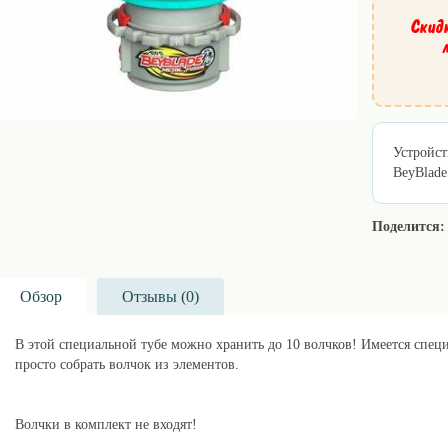
Скид
Устройст
BeyBlade
Поделится:
Обзор
Отзывы (
0
)
В этой специальной тубе можно хранить до 10 волчков! Имеется спец
просто собрать волчок из элементов.
lillu.ru - лучший магазин по продаже волчков Beyblade! Те, кто вору
Волчки в комплект не входят!