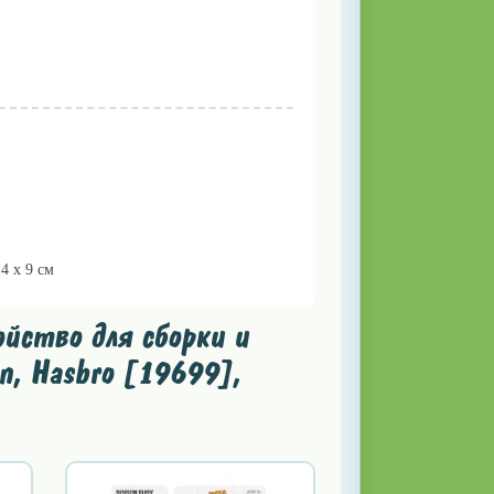
14 x 9 см
йство для сборки и
on, Hasbro [19699],