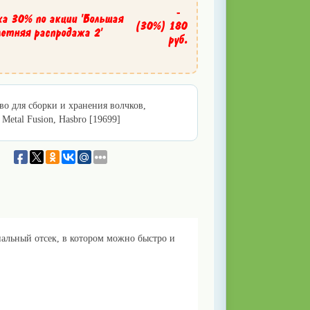
-
ка 30% по акции 'Большая
(30%)
180
летняя распродажа 2'
руб.
во для сборки и хранения волчков,
 Metal Fusion, Hasbro [19699]
иальный отсек, в котором можно быстро и
ют наши описания - худшие!