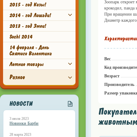
Зоопарк откроет 
2015 - год Козы!
крокодил, панда 
При вращении ша
2014 - год Лошади!
Диаметр каждого 
2013 - год Змеи!
Sochi 2014
Характеристи
14 февраля - День
Святого Валентина
Вес
Летние товары
Код производит
Разное
Возраст
Производитель
Размер упаковк
НОВОСТИ
Покупател
животными 
3 июля 2023
Новинки Барби
28 марта 2023