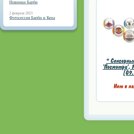
Новинки Барби
2 февраля 2023
Фотосессия Барби и Кена
* Сенсорны
'Посмотри', F
[G9.
Нет в на