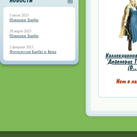
НОВОСТИ
3 июля 2023
Новинки Барби
28 марта 2023
Новинки Барби
2 февраля 2023
Фотосессия Барби и Кена
Коллекционна
'Дейенерис Т
(D..
Нет в на