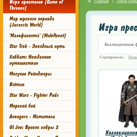
Игра престолов (Game of
Главная
Герои блок
Thrones)
Мир юрского периода
Игра прес
(Jurassic World)
'Малефисента' (Maleficent)
Коллекционные фи
Star Trek - Звездный путь
Хоббит: Нежданное
Сортировать:
Назв
путешествие
Могучие Рейнджеры
Batman
Star Wars - Fighter Pods
Морской бой
Avengers - Мстители
GI Joe: Бросок кобры 2
Коллекционна