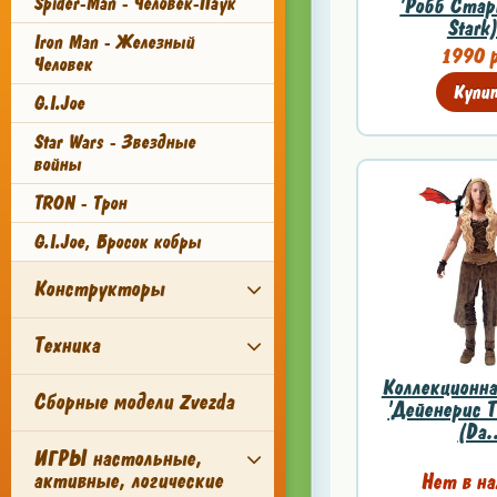
Spider-Man - Человек-Паук
'Робб Стар
Stark)
Iron Man - Железный
1990 р
Человек
Купи
G.I.Joe
Star Wars - Звездные
войны
TRON - Трон
G.I.Joe, Бросок кобры
Конструкторы
Техника
Коллекционна
Сборные модели Zvezda
'Дейенерис Т
(Da.
ИГРЫ настольные,
активные, логические
Нет в на