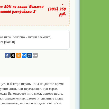
-
ка 30% по акции 'Большая
(30%)
359
летняя распродажа 2'
руб.
ая игра 'Колорио - пятый элемент',
ter [04100]
уть и быстро играть - она на долгое время
ужно снять или переместить три серых
если Вы откроете пять ячеек одного цвета,
ки определенных цветов и рискните снять
ротивников, заставляя их делать ошибки.