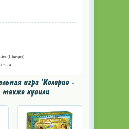
ister (Швеция)
 x 6 см
льная игра 'Колорио -
, также купили