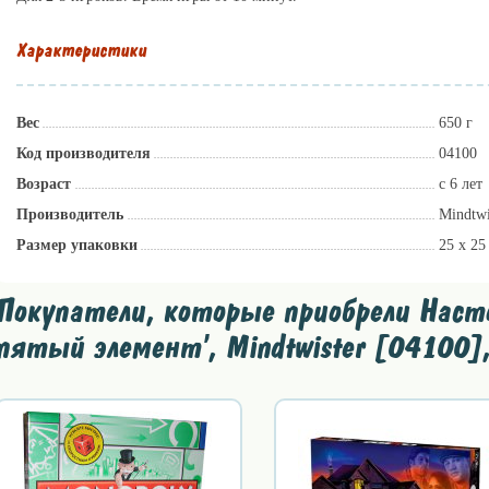
Характеристики
Вес
650 г
Код производителя
04100
Возраст
с 6 лет
Производитель
Mindtw
Размер упаковки
25 x 25
Покупатели, которые приобрели Насто
пятый элемент', Mindtwister [04100]