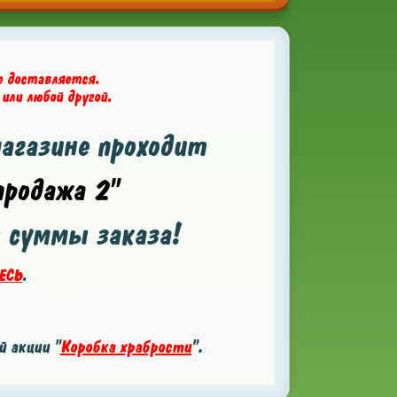
е доставляется.
 или любой другой.
магазине проходит
родажа 2"
т суммы заказа!
ЕСЬ
.
 акции "
Коробка храбрости
".