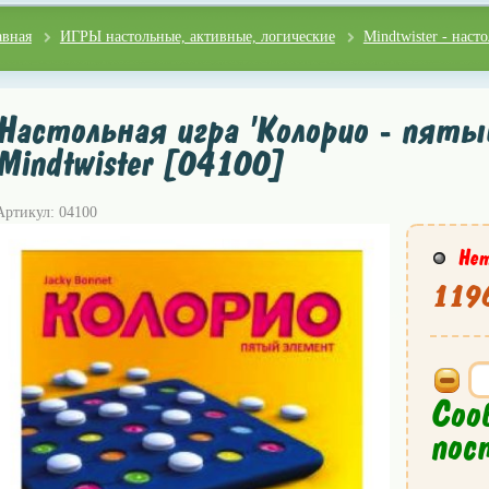
авная
ИГРЫ настольные, активные, логические
Mindtwister - наст
Настольная игра 'Колорио - пяты
Mindtwister [04100]
Артикул: 04100
Нет
1196
Соо
пос