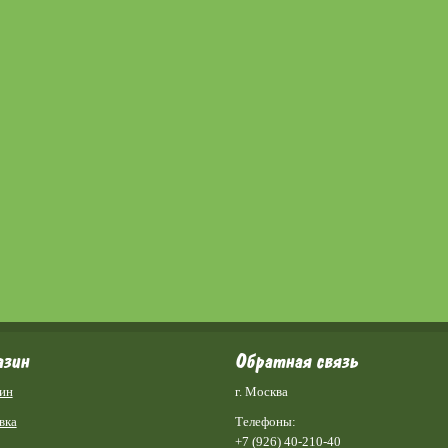
азин
Обратная связь
ин
г. Москва
вка
Телефоны:
+7 (926) 40-210-40