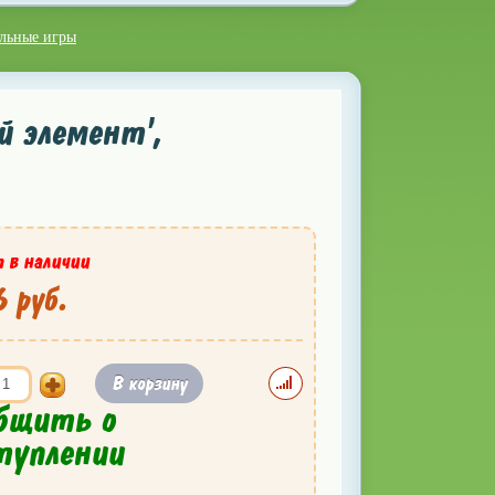
ольные игры
й элемент',
 в наличии
 руб.
В корзину
бщить о
туплении