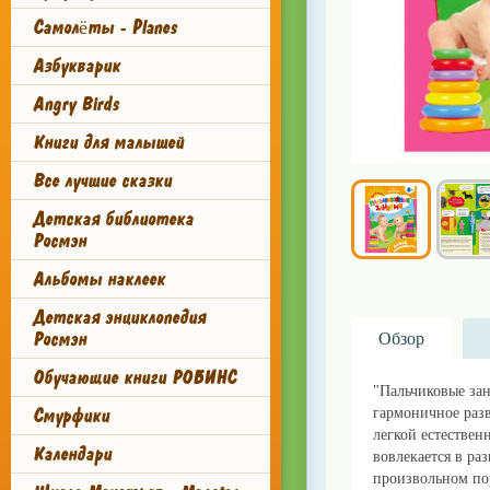
Самолёты - Planes
Азбукварик
Angry Birds
Книги для малышей
Все лучшие сказки
Детская библиотека
Росмэн
Альбомы наклеек
Детская энциклопедия
Росмэн
Обзор
Обучающие книги РОБИНС
"Пальчиковые зан
Смурфики
гармоничное разв
легкой естествен
Календари
вовлекается в ра
произвольном пор