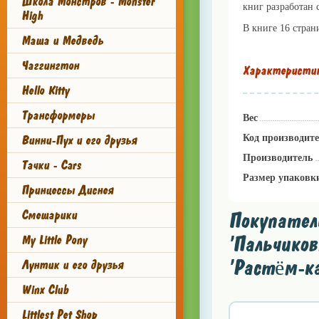
Школа Монстров - Monster
книг разработан 
High
В книге 16 стра
Маша и Медведь
Чаггингтон
Характеристи
Hello Kitty
Трансформеры
Вес
Код производит
Винни-Пух и его друзья
Производитель
Тачки - Cars
Размер упаковк
Принцессы Диснея
Смешарики
Покупател
'Пальчиков
My Little Pony
'Растём-ка
Лунтик и его друзья
Winx Club
Littlest Pet Shop