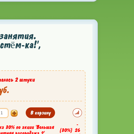
 занятия.
стём-ка!',
алось 2 штуки
уб.
В корзину
-
ка 30% по акции 'Большая
(30%)
26
летняя распродажа 2'