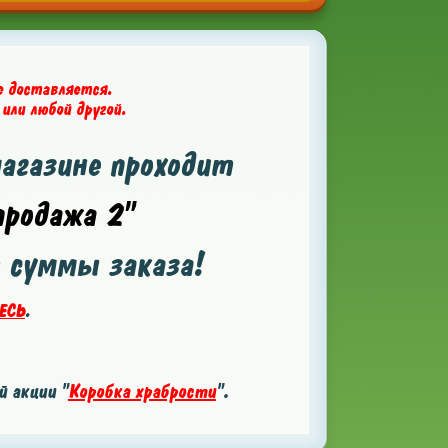
е доставляется.
 или любой другой.
магазине проходит
родажа 2"
т суммы заказа!
ЕСЬ
.
 акции "
Коробка храбрости
".