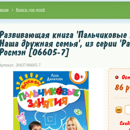
авная
Книги для детей
Развивающая книга 'Пальчиковые
Наша дружная семья', из серии 'Ра
Росмэн [06605-7]
Артикул: 20437/06605-7
Ост
86 р
Скид