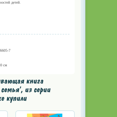
ностей детей.
06605-7
20 см
ивающая книга
семья', из серии
же купили