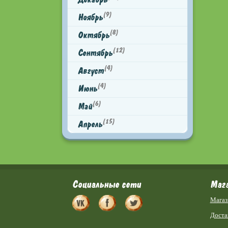
(9)
Ноябрь
(8)
Октябрь
(12)
Сентябрь
(4)
Август
(4)
Июнь
(6)
Май
(15)
Апрель
Социальные сети
Маг
Магаз
Доста