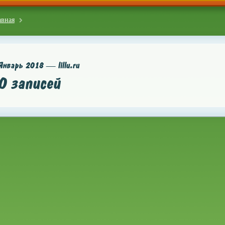
авная
Январь 2018 — lillu.ru
0 записей