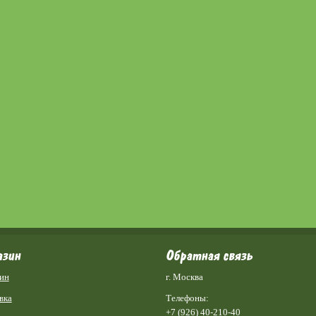
азин
Обратная связь
ин
г. Москва
вка
Телефоны:
+7 (926) 40-210-40