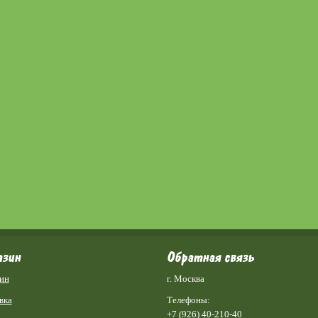
азин
Обратная связь
ин
г. Москва
вка
Телефоны:
+7 (926) 40-210-40