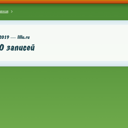
авная
2019 — lillu.ru
0 записей