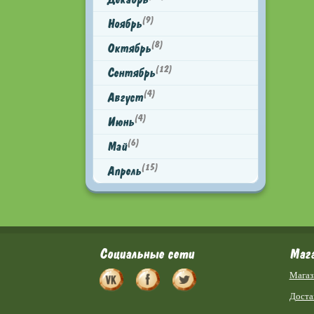
(9)
Ноябрь
(8)
Октябрь
(12)
Сентябрь
(4)
Август
(4)
Июнь
(6)
Май
(15)
Апрель
Социальные сети
Маг
Магаз
Доста