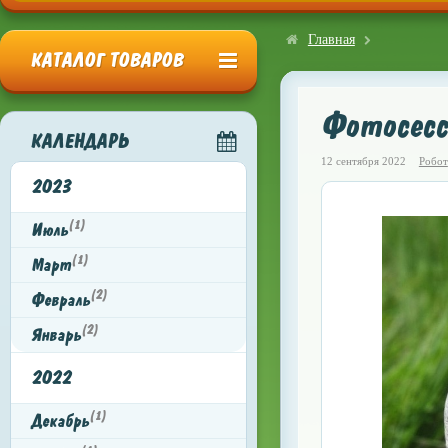
Главная
КАТАЛОГ ТОВАРОВ
Фотосесс
КАЛЕНДАРЬ
12 сентября 2022
Робот
2023
(1)
Июль
(1)
Март
(2)
Февраль
(2)
Январь
2022
(1)
Декабрь