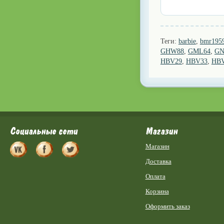
Теги:
barbie
,
bmr195
GHW88
,
GML64
,
GN
HBV29
,
HBV33
,
HB
Социальные сети
Магазин
Магазин
Доставка
Оплата
Корзина
Оформить заказ