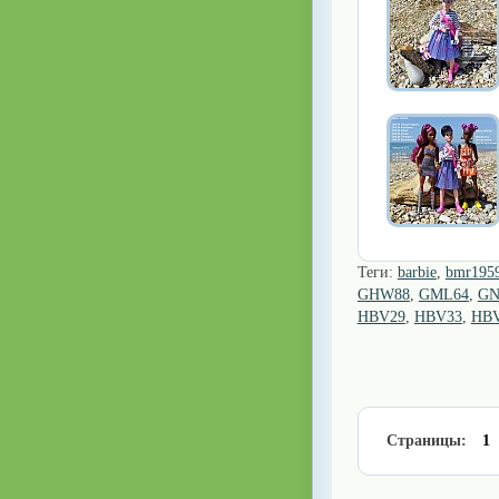
Теги:
barbie
,
bmr195
GHW88
,
GML64
,
GN
HBV29
,
HBV33
,
HB
Страницы:
1