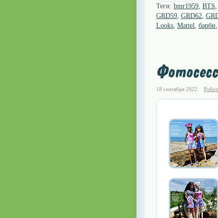
Теги:
bmr1959
,
BTS
GRD59
,
GRD62
,
GR
Looks
,
Mattel
,
барби
Фотосесс
18 сентября 2022
Робот