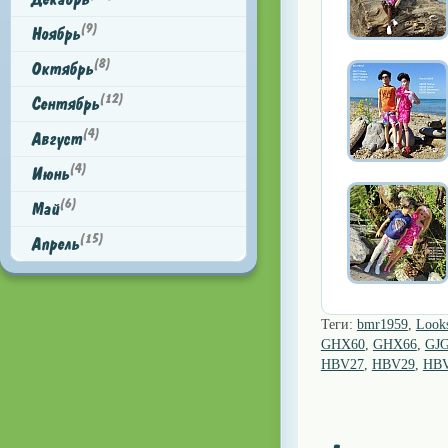
(9)
Ноябрь
(8)
Октябрь
(12)
Сентябрь
(4)
Август
(4)
Июнь
(6)
Май
(15)
Апрель
Теги:
bmr1959
,
Look
GHX60
,
GHX66
,
GJ
HBV27
,
HBV29
,
HB