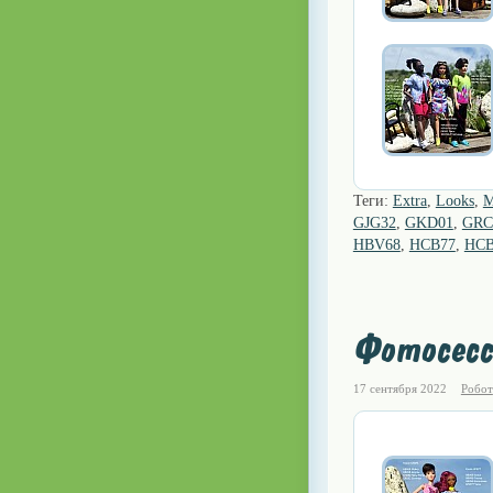
Теги:
Extra
,
Looks
,
M
GJG32
,
GKD01
,
GRC
HBV68
,
HCB77
,
HCB
Фотосесс
17 сентября 2022
Робот