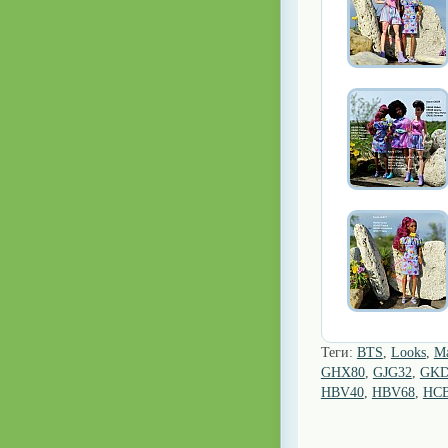
Теги:
BTS
,
Looks
,
Ma
GHX80
,
GJG32
,
GKD
HBV40
,
HBV68
,
HC