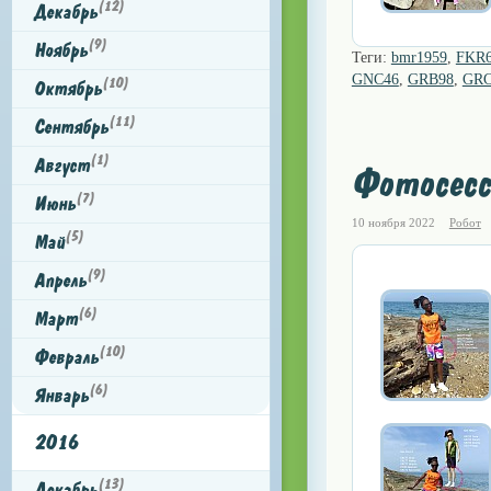
(12)
Декабрь
(9)
Ноябрь
Теги:
bmr1959
,
FKR
GNC46
,
GRB98
,
GRC
(10)
Октябрь
(11)
Сентябрь
(1)
Август
Фотосесс
(7)
Июнь
10 ноября 2022
Робот
(5)
Май
(9)
Апрель
(6)
Март
(10)
Февраль
(6)
Январь
2016
(13)
Декабрь