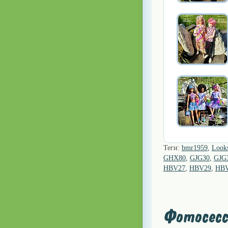
Теги:
bmr1959
,
Look
GHX80
,
GJG30
,
GJG
HBV27
,
HBV29
,
HB
Фотосесс