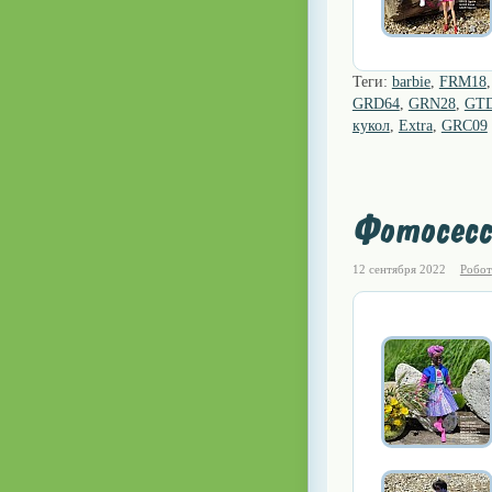
Теги:
barbie
,
FRM18
GRD64
,
GRN28
,
GT
кукол
,
Extra
,
GRC09
Фотосесс
12 сентября 2022
Робот